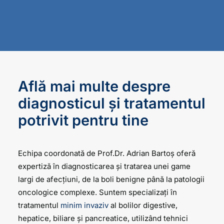
oameni cu suflet mi-au oferit șansa la o viață
normală. Mulțumesc pentru efortul depus!
Condițiile au fost la cel mai înalt nivel, iar
implicarea tuturor a fost cu adevărat
apreciată.
Mihaela Caian
Află mai multe despre
diagnosticul și tratamentul
potrivit pentru tine
Echipa coordonată de Prof.Dr. Adrian Bartoș oferă
expertiză în diagnosticarea și tratarea unei game
largi de afecțiuni, de la boli benigne până la patologii
oncologice complexe. Suntem specializați în
tratamentul
minim invaziv
al bolilor digestive,
hepatice, biliare și pancreatice, utilizând tehnici