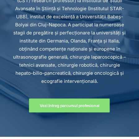
(CS I / research professor) la Institutul de Studii
Avansate în Știință și Tehnologie (Institutul STAR-
UBB), institut de excelență a Universității Babeș-
Bolyai din Cluj-Napoca. A participat la numeroase
stagii de pregătire și perfecționare la universități și
institute din Germania, Olanda, Franța și Italia,
obținând competențe naționale și europene în
ultrasonografie generală, chirurgie laparoscopică –
tehnici avansate, chirurgie robotică, chirurgie
hepato-bilio-pancreatică, chirurgie oncologică și
ecografie intervențională.
Vezi întreg parcursul profesional