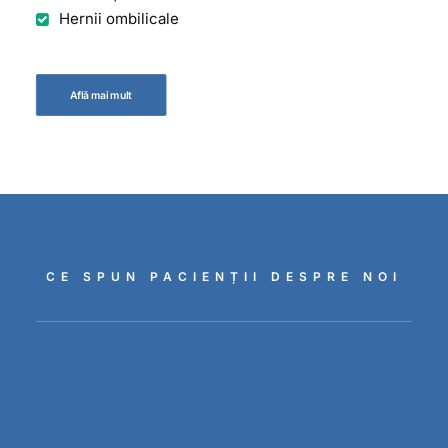
Hernii ombilicale
Află mai mult
CE SPUN PACIENȚII DESPRE NOI
Un profesionist, un om deosebit, care a
acceptat să realizeze o intervenție
complicată. O echipă de profesioniști și